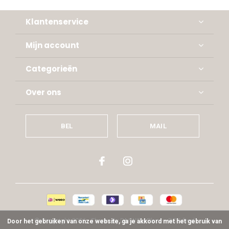
Klantenservice
Mijn account
Categorieën
Over ons
BEL
MAIL
© Copyright
2026
- Theme By
DMWS
x
Plus+
-
RSS-feed
Door het gebruiken van onze website, ga je akkoord met het gebruik van