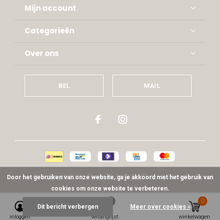
Mijn account
Categorieën
Over ons
BEL
MAIL
© Copyright
2026
- Theme By
DMWS
x
Plus+
-
RSS-feed
Door het gebruiken van onze website, ga je akkoord met het gebruik van
cookies om onze website te verbeteren.
0
0
Dit bericht verbergen
Meer over cookies »
inloggen
verlanglijst
winkelwagen