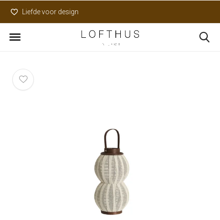
Liefde voor design
Uniek assortiment