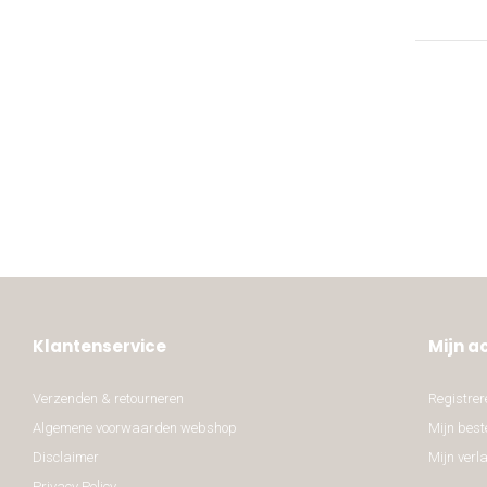
Klantenservice
Mijn a
Verzenden & retourneren
Registrer
Algemene voorwaarden webshop
Mijn best
Disclaimer
Mijn verla
Privacy Policy