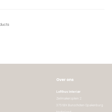
oducts
Over ons
Lofthus Interiør
Zeilmakersplein 2
3751BX Bunschoten-Spakenburg
Nederland