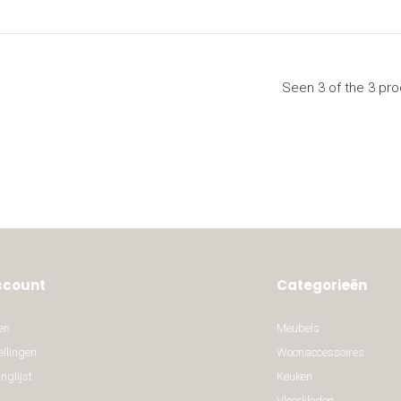
Seen 3 of the 3 pr
ccount
Categorieën
en
Meubels
ellingen
Woonaccessoires
nglijst
Keuken
Vloerkleden