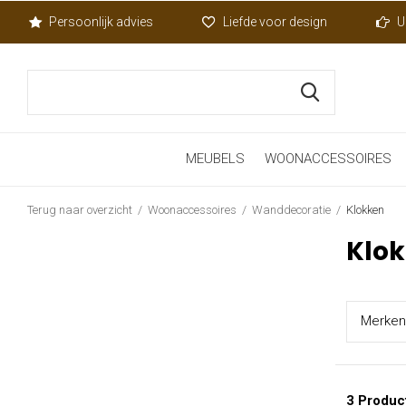
Persoonlijk advies
Liefde voor design
U
MEUBELS
WOONACCESSOIRES
Terug naar overzicht
Woonaccessoires
Wanddecoratie
Klokken
Klo
Merk
en
3 Produc