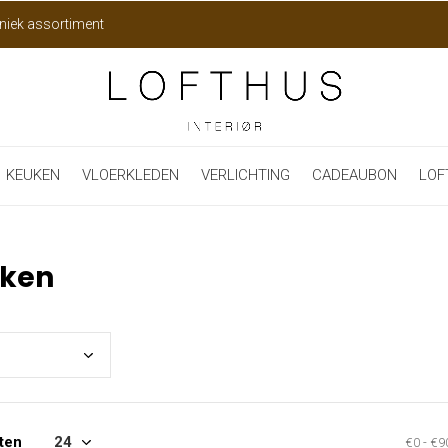
niek assortiment
KEUKEN
VLOERKLEDEN
VERLICHTING
CADEAUBON
LOF
kken
ten
€0
-
€9