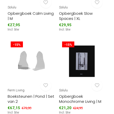
Solulu
Solulu
Opbergboek Calm Living
Opbergboek Slow
| M
Spaces | XL
€27,95
€29,95
Incl. btw
Incl. btw
-15%
-15%
Ferm Living
Solulu
Boeksteunen | Pond | Set
Opbergboek
van 2
Monochrome Living | M
€67,15
€21,20
€79,00
€24,95
Incl. btw
Incl. btw