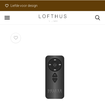
Liefde voor design
Uniek assortiment