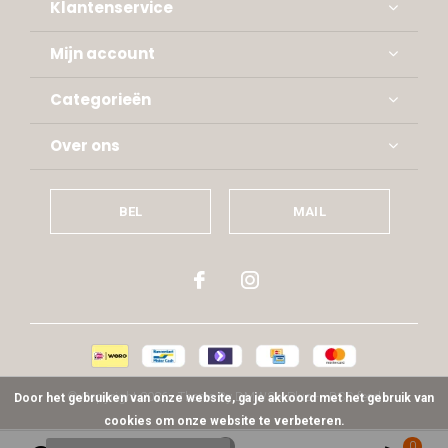
Klantenservice
Mijn account
Categorieën
Over ons
BEL
MAIL
© Copyright
2026
- Theme By
DMWS
x
Plus+
-
RSS-feed
Door het gebruiken van onze website, ga je akkoord met het gebruik van
cookies om onze website te verbeteren.
0
0