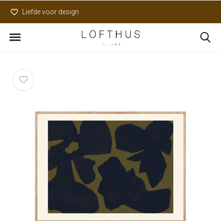
Liefde voor design
Uniek assortiment