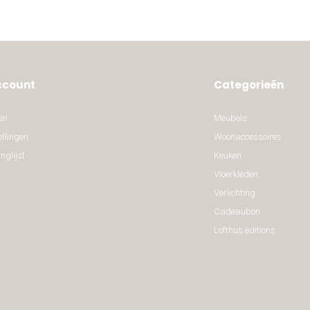
ccount
Categorieën
en
Meubels
ellingen
Woonaccessoires
nglijst
Keuken
Vloerkleden
Verlichting
Cadeaubon
Lofthus editions