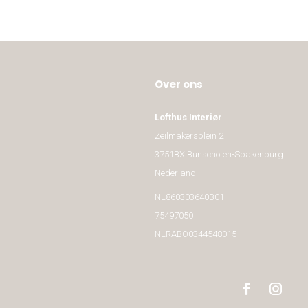
Over ons
Lofthus Interiør
Zeilmakersplein 2
3751BX Bunschoten-Spakenburg
Nederland
NL860303640B01
75497050
NLRABO0344548015