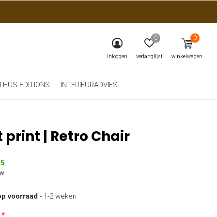
0
0
inloggen
verlanglijst
winkelwagen
THUS EDITIONS
INTERIEURADVIES
t print | Retro Chair
95
tw
op voorraad
- 1-2 weken
:
*