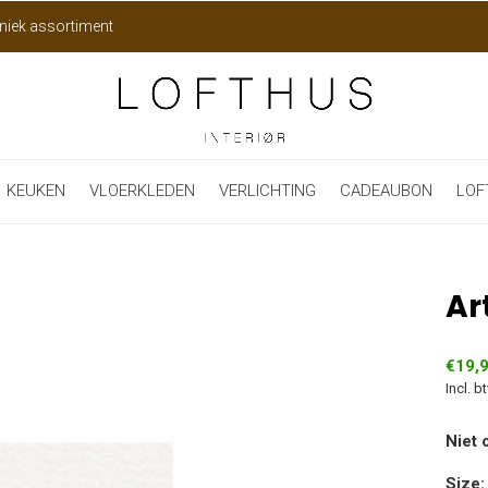
niek assortiment
KEUKEN
VLOERKLEDEN
VERLICHTING
CADEAUBON
LOF
Ar
€19,
Incl. b
Niet 
Size