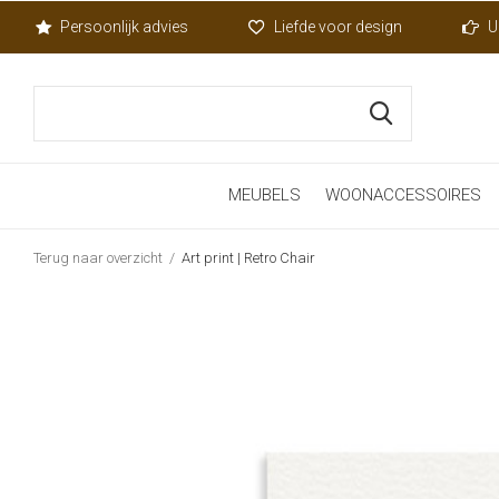
Persoonlijk advies
Liefde voor design
U
MEUBELS
WOONACCESSOIRES
Terug naar overzicht
Art print | Retro Chair