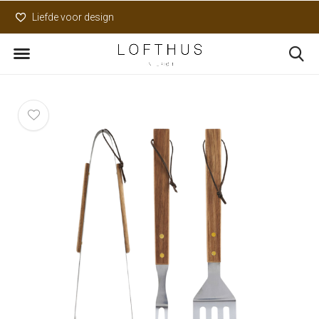
Liefde voor design
Uniek assortiment