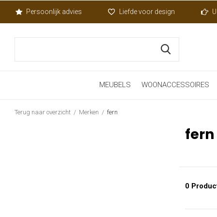
Persoonlijk advies
Liefde voor design
U
MEUBELS
WOONACCESSOIRES
Terug naar overzicht
Merken
fern
fern
0 Produc