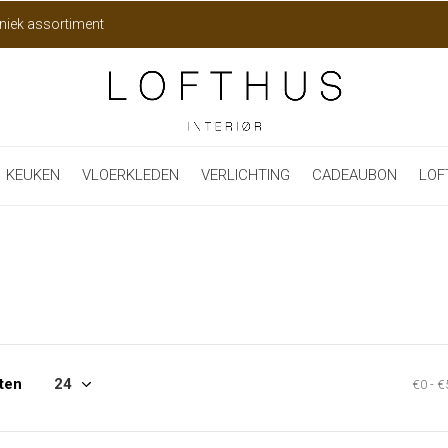
niek assortiment
KEUKEN
VLOERKLEDEN
VERLICHTING
CADEAUBON
LOF
ten
€0
-
€