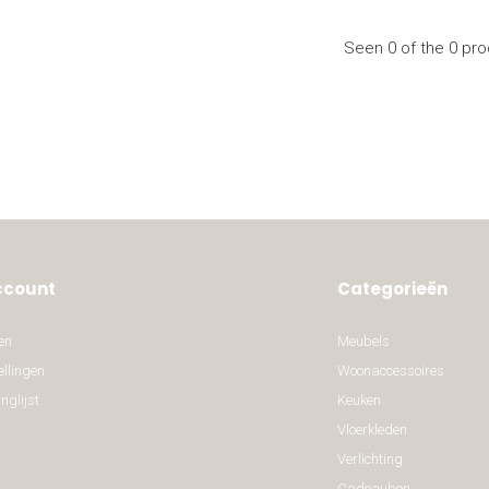
Seen 0 of the 0 pr
ccount
Categorieën
en
Meubels
ellingen
Woonaccessoires
nglijst
Keuken
Vloerkleden
Verlichting
Cadeaubon