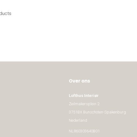
oducts
Over ons
Lofthus Interiør
Zeilmakersplein 2
3751BX Bunschoten-Spakenburg
Nederland
NL860303640B01