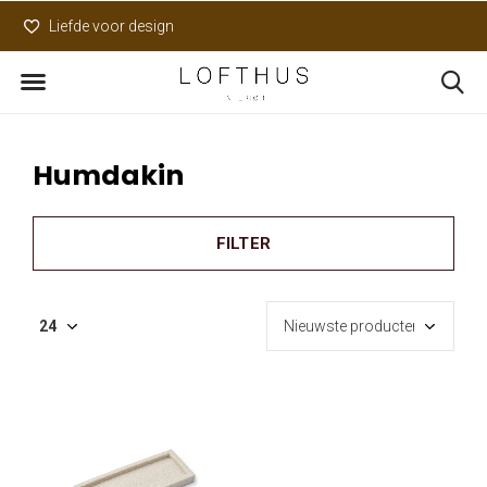
Liefde voor design
Uniek assortiment
Humdakin
FILTER