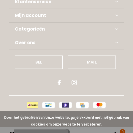
Klantenservice
Mijn account
Categorieën
Over ons
BEL
MAIL
© Copyright
2026
- Theme By
DMWS
x
Plus+
-
RSS-feed
Door het gebruiken van onze website, ga je akkoord met het gebruik van
cookies om onze website te verbeteren.
0
0