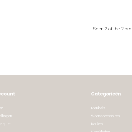
Seen 2 of the 2 pr
ccount
Categorieën
en
Meubels
ellingen
Woonaccessoires
nglijst
Keuken
Vloerkleden