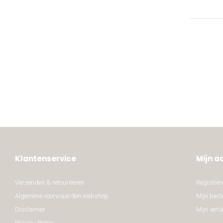
Klantenservice
Mijn a
Verzenden & retourneren
Registrer
Algemene voorwaarden webshop
Mijn best
Disclaimer
Mijn verla
Privacy Policy