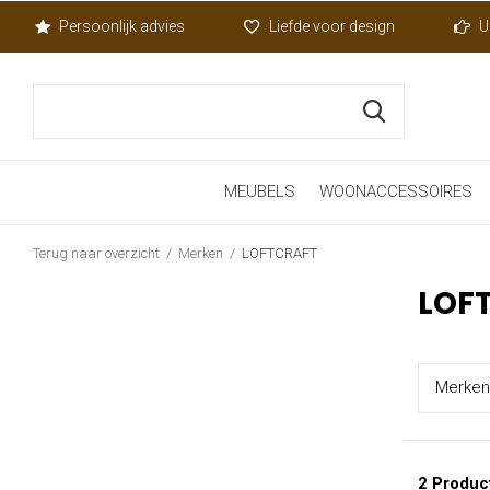
Persoonlijk advies
Liefde voor design
U
MEUBELS
WOONACCESSOIRES
Terug naar overzicht
Merken
LOFTCRAFT
LOF
Merk
en
2 Produc