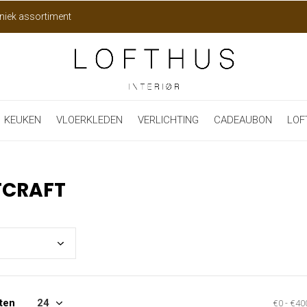
niek assortiment
KEUKEN
VLOERKLEDEN
VERLICHTING
CADEAUBON
LOF
TCRAFT
ten
€0
-
€40