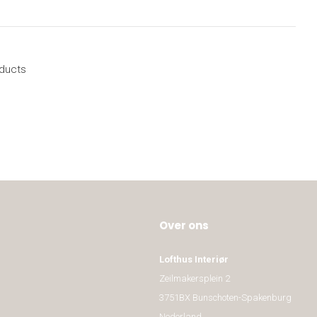
oducts
Over ons
Lofthus Interiør
Zeilmakersplein 2
3751BX Bunschoten-Spakenburg
Nederland