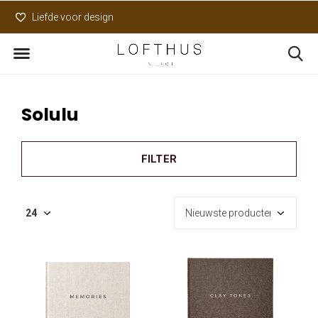
Liefde voor design
Uniek assortiment
Solulu
FILTER