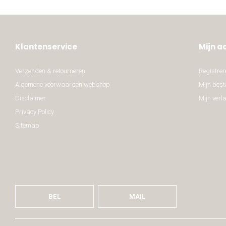
Klantenservice
Mijn a
Verzenden & retourneren
Registrer
Algemene voorwaarden webshop
Mijn best
Disclaimer
Mijn verla
Privacy Policy
Sitemap
BEL
MAIL