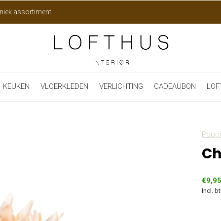
niek assortiment
KEUKEN
VLOERKLEDEN
VERLICHTING
CADEAUBON
LOF
Poppi
Ch
€9,9
Incl. b