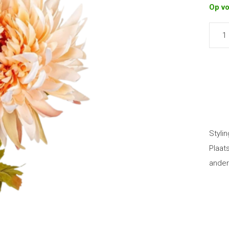
Op v
Stylin
Plaat
ander