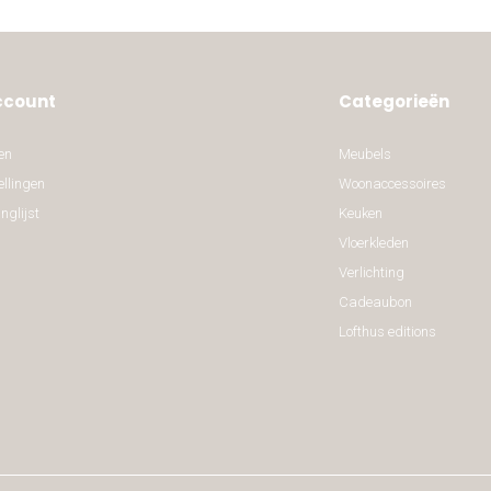
ccount
Categorieën
en
Meubels
ellingen
Woonaccessoires
nglijst
Keuken
Vloerkleden
Verlichting
Cadeaubon
Lofthus editions