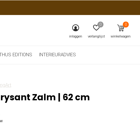
0
0
inloggen
verlanglijst
winkelwagen
THUS EDITIONS
INTERIEURADVIES
ngArt
rysant Zalm | 62 cm
5
tw