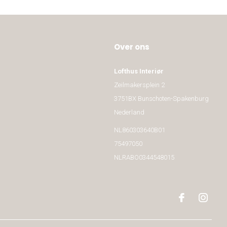
Over ons
Lofthus Interiør
Zeilmakersplein 2
3751BX Bunschoten-Spakenburg
Nederland
NL860303640B01
75497050
NLRABO0344548015