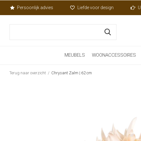
Persoonlijk advies
Liefde voor design
U
MEUBELS
WOONACCESSOIRES
Terug naar overzicht
Chrysant Zalm | 62 cm