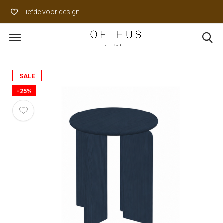
Liefde voor design
Uniek assortiment
SALE
-25%