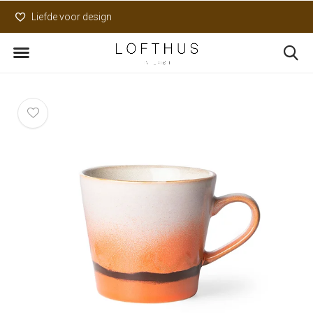
Liefde voor design
Uniek assortiment