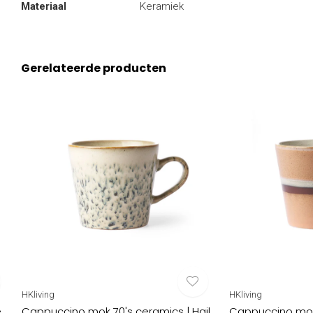
Materiaal
Keramiek
Gerelateerde producten
HKliving
HKliving
e
Cappuccino mok 70's ceramics | Hail
Cappuccino mok 