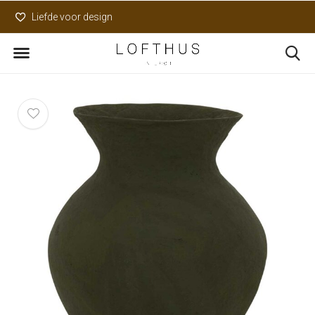
Liefde voor design
Uniek assortiment