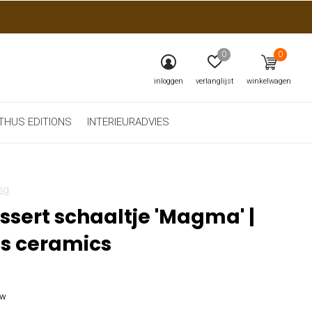
0
0
inloggen
verlanglijst
winkelwagen
THUS EDITIONS
INTERIEURADVIES
ng
ssert schaaltje 'Magma' |
's ceramics
5
tw