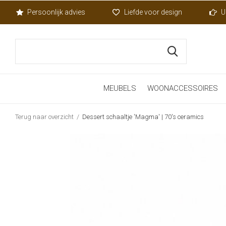
Persoonlijk advies
Liefde voor design
U
MEUBELS
WOONACCESSOIRES
Terug naar overzicht
Dessert schaaltje 'Magma' | 70's ceramics