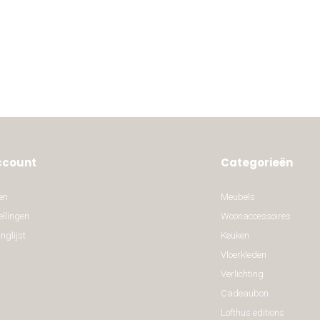
ccount
Categorieën
en
Meubels
ellingen
Woonaccessoires
nglijst
Keuken
Vloerkleden
Verlichting
Cadeaubon
Lofthus editions