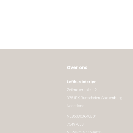
Over ons
Lofthus Interiør
Zeilmakersplein 2
3751BX Bunschoten-Spakenburg
Nederland
NL860303640B01
75497050
NLRABO0344548015