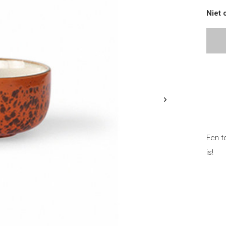
Niet 
Een t
is!