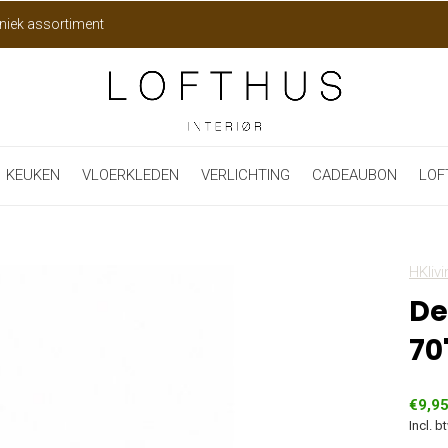
niek assortiment
KEUKEN
VLOERKLEDEN
VERLICHTING
CADEAUBON
LOF
HKlivi
De
70
€9,9
Incl. b