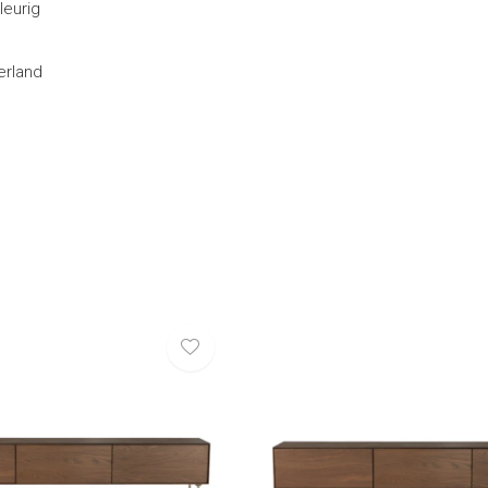
leurig
erland