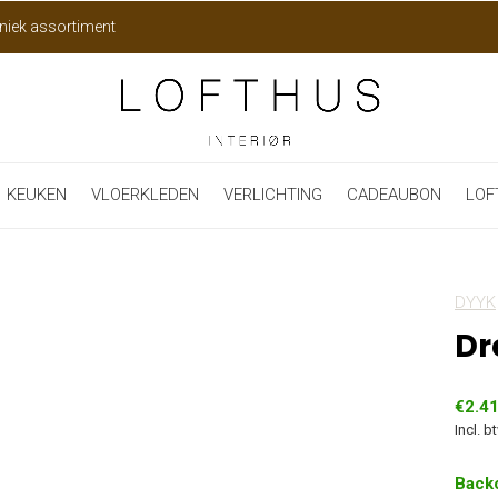
niek assortiment
KEUKEN
VLOERKLEDEN
VERLICHTING
CADEAUBON
LOF
DYYK
Dr
€2.4
Incl. b
Back