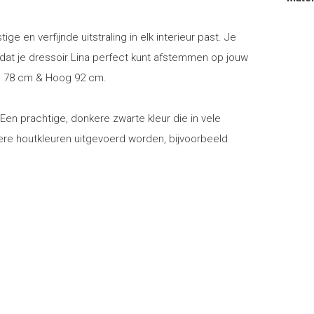
ige en verfijnde uitstraling in elk interieur past. Je
odat je dressoir Lina perfect kunt afstemmen op jouw
aag 78 cm & Hoog 92 cm.
. Een prachtige, donkere zwarte kleur die in vele
dere houtkleuren uitgevoerd worden, bijvoorbeeld