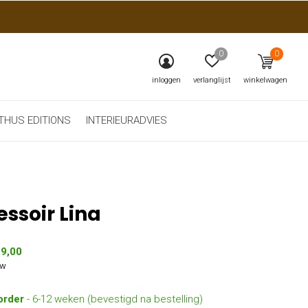
0
0
inloggen
verlanglijst
winkelwagen
THUS EDITIONS
INTERIEURADVIES
essoir Lina
19,00
tw
order
- 6-12 weken (bevestigd na bestelling)