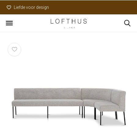
Liefde voor design
Uniek assortiment