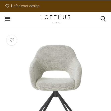
Liefde voor design
Uniek assortiment