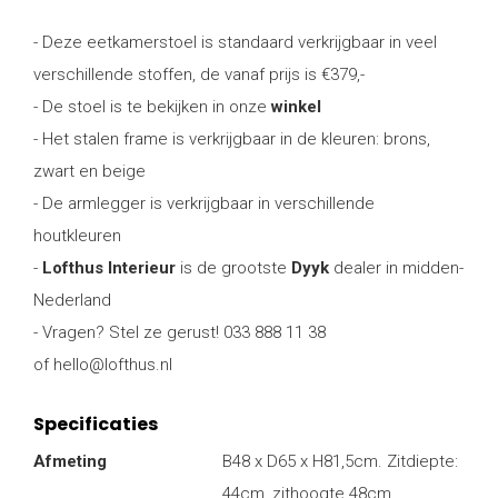
- Deze eetkamerstoel is standaard verkrijgbaar in veel
verschillende stoffen, de vanaf prijs is €379,-
- De stoel is te bekijken in onze
winkel
- Het stalen frame is verkrijgbaar in de kleuren: brons,
zwart en beige
- De armlegger is verkrijgbaar in verschillende
houtkleuren
-
Lofthus Interieur
is de grootste
Dyyk
dealer in midden-
Nederland
- Vragen? Stel ze gerust! 033 888 11 38
of
hello@lofthus.nl
Specificaties
Afmeting
B48 x D65 x H81,5cm. Zitdiepte:
44cm, zithoogte 48cm