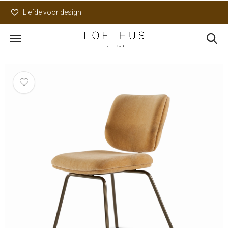
Liefde voor design
Uniek assortiment