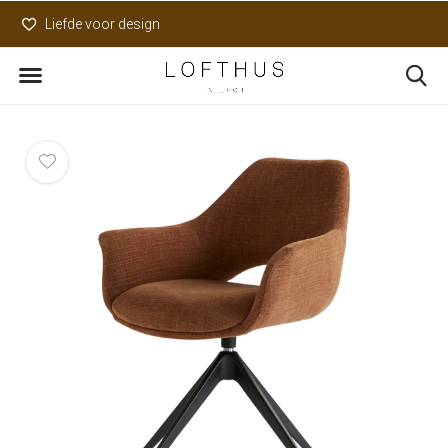
Liefde voor design
Uniek assortiment