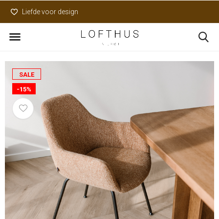
Liefde voor design
Uniek assortiment
SALE
-15%