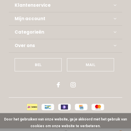
Klantenservice
Mijn account
Categorieën
Over ons
BEL
MAIL
© Copyright
2026
- Theme By
DMWS
x
Plus+
-
RSS-feed
Door het gebruiken van onze website, ga je akkoord met het gebruik van
cookies om onze website te verbeteren.