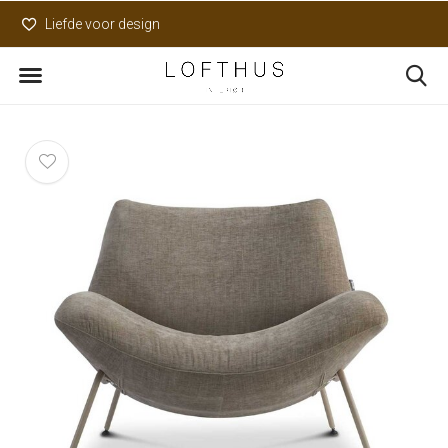
Liefde voor design
Uniek assortiment