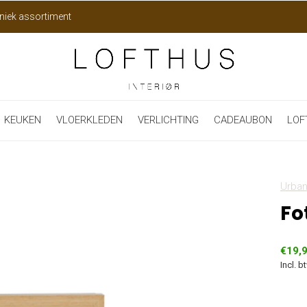
niek assortiment
KEUKEN
VLOERKLEDEN
VERLICHTING
CADEAUBON
LOF
Urban
Fo
€19,
Incl. b