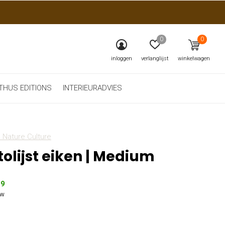
0
0
inloggen
verlanglijst
winkelwagen
THUS EDITIONS
INTERIEURADVIES
 Nature Culture
tolijst eiken | Medium
99
tw