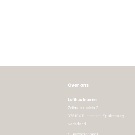
Over ons
Lofthus Interiør
Zeilmakersplein 2
3751BX Bunschoten-Spakenburg
Nederland
NL860303640B01