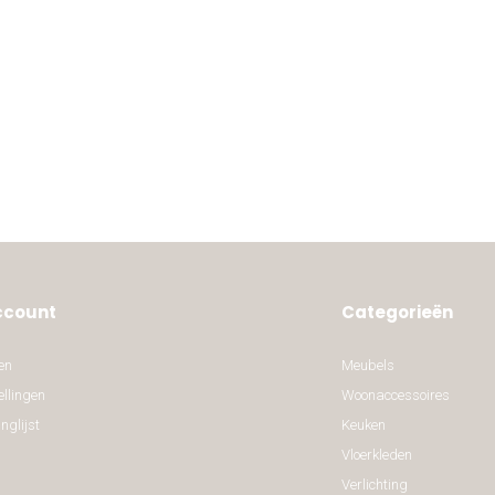
ccount
Categorieën
en
Meubels
ellingen
Woonaccessoires
nglijst
Keuken
Vloerkleden
Verlichting