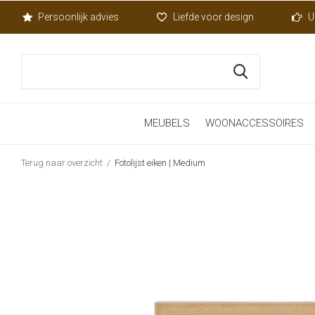
Persoonlijk advies
Liefde voor design
U
MEUBELS
WOONACCESSOIRES
Terug naar overzicht
Fotolijst eiken | Medium