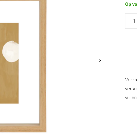
Op v
Verza
versc
vullen