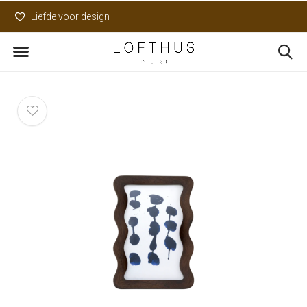
Liefde voor design
Uniek assortiment