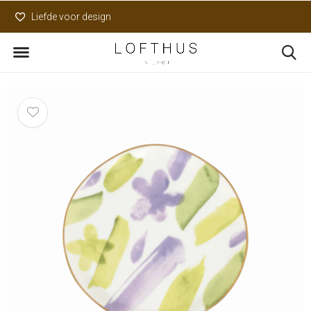
Liefde voor design
Uniek assortiment