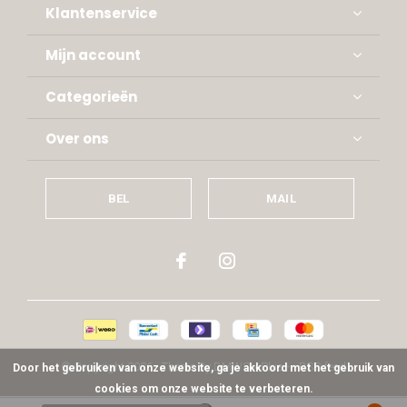
Klantenservice
Mijn account
Categorieën
Over ons
BEL
MAIL
© Copyright
2026
- Theme By
DMWS
x
Plus+
-
RSS-feed
Door het gebruiken van onze website, ga je akkoord met het gebruik van
cookies om onze website te verbeteren.