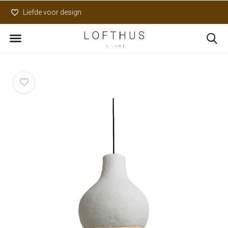
Liefde voor design
Uniek assortiment