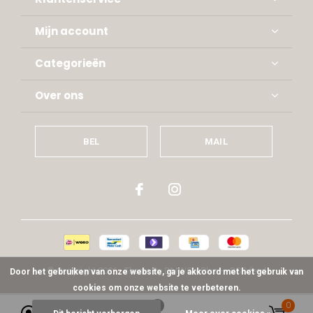
Mijn account
Categorieën
Over ons
BEL
MAIL
© Copyright
2026
- Theme By
DMWS
x
Plus+
-
RSS-feed
Door het gebruiken van onze website, ga je akkoord met het gebruik van
cookies om onze website te verbeteren.
0
0