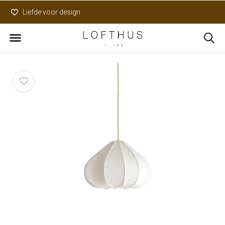
Liefde voor design
Uniek assortiment