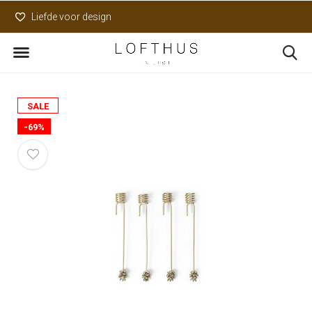
Liefde voor design
Uniek assortiment
SALE
-69%