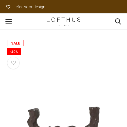
Liefde voor design
Uniek assortiment
SALE
-40%