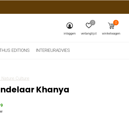
0
0
inloggen
verlanglijst
winkelwagen
THUS EDITIONS
INTERIEURADVIES
 Nature Culture
ndelaar Khanya
99
tw