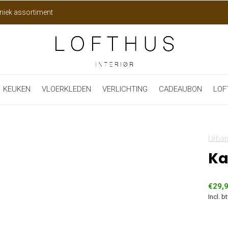
niek assortiment
KEUKEN
VLOERKLEDEN
VERLICHTING
CADEAUBON
LOF
Urban
Ka
€29,
Incl. b