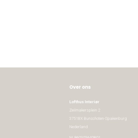
Over ons
Lofthus Interiør
Zeilmakersplein 2
3751BX Bunschoten-Spakenburg
Nederland
NL860303640B01