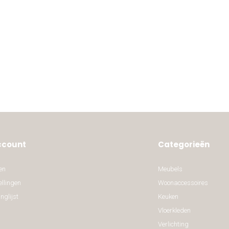
ccount
Categorieën
en
Meubels
ellingen
Woonaccessoires
nglijst
Keuken
Vloerkleden
Verlichting