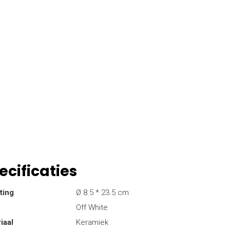
ecificaties
ting
Ø 8.5 * 23.5 cm
Off White
iaal
Keramiek