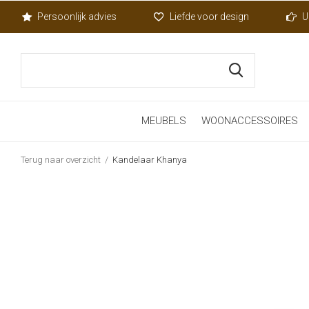
Persoonlijk advies
Liefde voor design
U
MEUBELS
WOONACCESSOIRES
Terug naar overzicht
Kandelaar Khanya