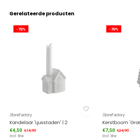
Gerelateerde producten
-70%
-70%
StoreFactory
StoreFactory
Kandelaar 'Ljusstaden' | 2
Kerstboom 'Gran
€4,50
€7,50
€14,90
€24,90
Incl. btw
Incl. btw