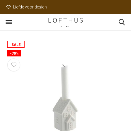
Liefde voor design
Uniek assortiment
SALE
-70%