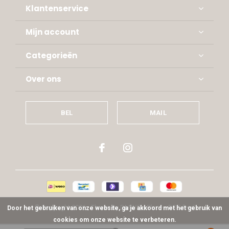
Klantenservice
Mijn account
Categorieën
Over ons
BEL
MAIL
© Copyright
2026
- Theme By
DMWS
x
Plus+
-
RSS-feed
Door het gebruiken van onze website, ga je akkoord met het gebruik van
cookies om onze website te verbeteren.