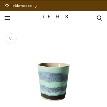
Liefde voor design
Uniek assortiment