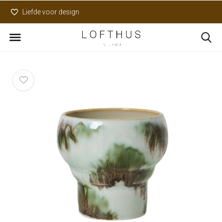
Liefde voor design
Uniek assortiment