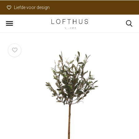
Liefde voor design
Uniek assortiment