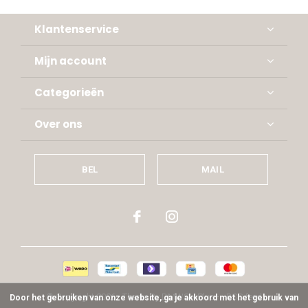
Klantenservice
Mijn account
Categorieën
Over ons
BEL
MAIL
© Copyright
2026
- Theme By
DMWS
x
Plus+
-
RSS-feed
Door het gebruiken van onze website, ga je akkoord met het gebruik van