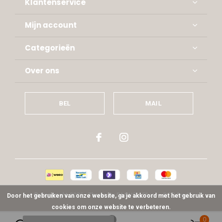
Klantenservice
Mijn account
Categorieën
Over ons
BEL
MAIL
© Copyright
2026
- Theme By
DMWS
x
Plus+
-
RSS-feed
Door het gebruiken van onze website, ga je akkoord met het gebruik van
cookies om onze website te verbeteren.
0
0