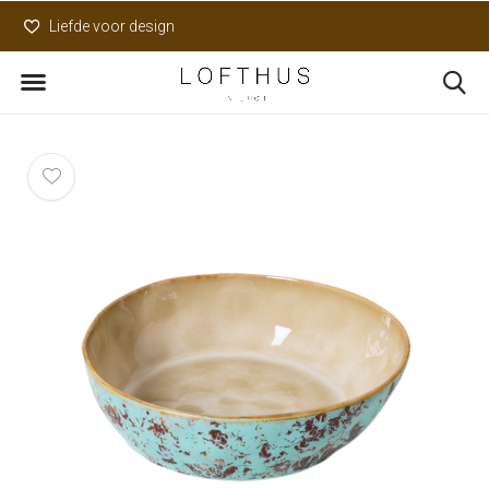
Liefde voor design
Uniek assortiment