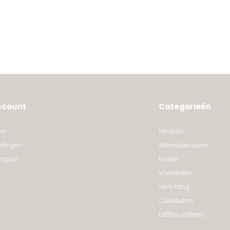
ccount
Categorieën
en
Meubels
ellingen
Woonaccessoires
nglijst
Keuken
Vloerkleden
Verlichting
Cadeaubon
Lofthus editions