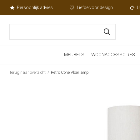
Persoonlijk advies
Liefde voor design
U
MEUBELS
WOONACCESSOIRES
Terug naar overzicht
Retro Cone Vloerlamp