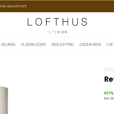
niek assortiment
KEUKEN
VLOERKLEDEN
VERLICHTING
CADEAUBON
LOF
HKlivi
Re
€575
Incl. b