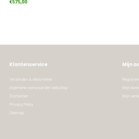
€575,00
Klantenservice
Mijn a
Verzenden & retourneren
Registrer
Algemene voorwaarden webshop
Mijn best
Disclaimer
Mijn verla
Privacy Policy
Sitemap