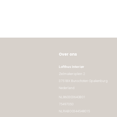
Over ons
Lofthus Interiør
Zeilmakersplein 2
3751BX Bunschoten-Spakenburg
Nederland
NL860303640B01
75497050
NLRABO0344548015