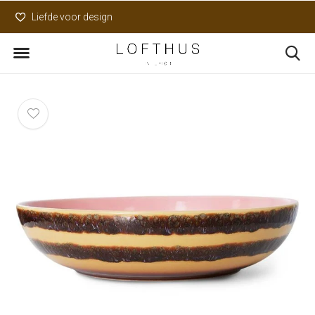
Liefde voor design
Uniek assortiment