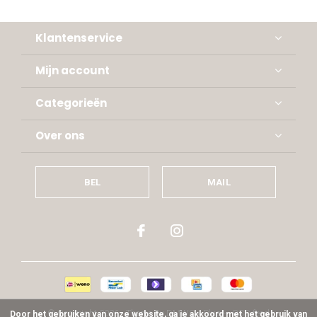
Klantenservice
Mijn account
Categorieën
Over ons
BEL
MAIL
© Copyright
2026
- Theme By
DMWS
x
Plus+
-
RSS-feed
Door het gebruiken van onze website, ga je akkoord met het gebruik van