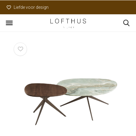
Liefde voor design
Uniek assortiment