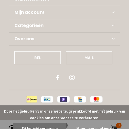
Mijn account
Categorieën
Over ons
BEL
MAIL
© Copyright
2026
- Theme By
DMWS
x
Plus+
-
RSS-feed
Door het gebruiken van onze website, ga je akkoord met het gebruik van
cookies om onze website te verbeteren.
0
0
Dit bericht verbergen
Meer over cookies »