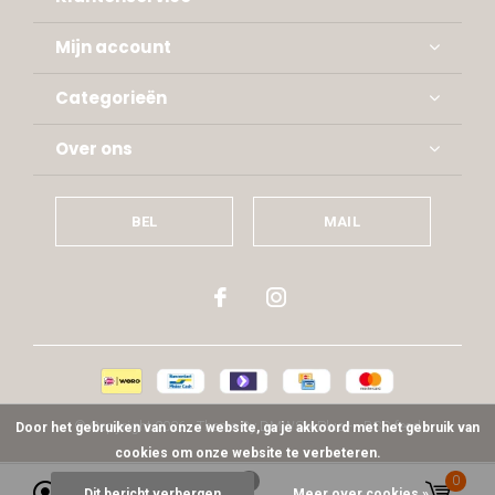
Mijn account
Categorieën
Over ons
BEL
MAIL
© Copyright
2026
- Theme By
DMWS
x
Plus+
-
RSS-feed
Door het gebruiken van onze website, ga je akkoord met het gebruik van
cookies om onze website te verbeteren.
0
0
Dit bericht verbergen
Meer over cookies »