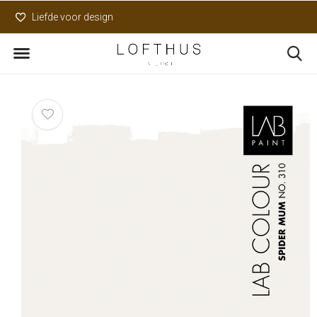
Liefde voor design
Uniek assortiment