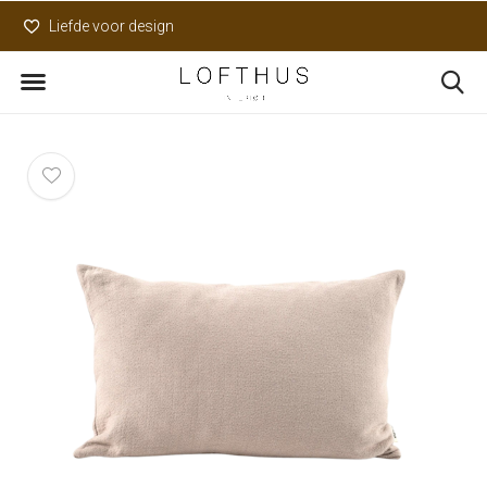
Liefde voor design
Uniek assortiment