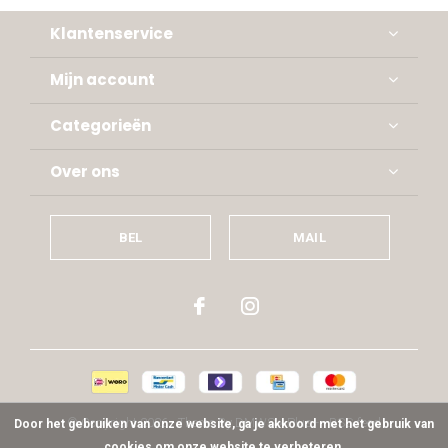
Klantenservice
Mijn account
Categorieën
Over ons
BEL
MAIL
© Copyright
2026
- Theme By
DMWS
x
Plus+
-
RSS-feed
Door het gebruiken van onze website, ga je akkoord met het gebruik van
cookies om onze website te verbeteren.