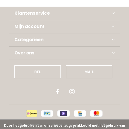
Klantenservice
Mijn account
Categorieën
Over ons
BEL
MAIL
© Copyright
2026
- Theme By
DMWS
x
Plus+
-
RSS-feed
Door het gebruiken van onze website, ga je akkoord met het gebruik van