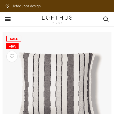
Liefde voor design
Uniek assortiment
SALE
-40%