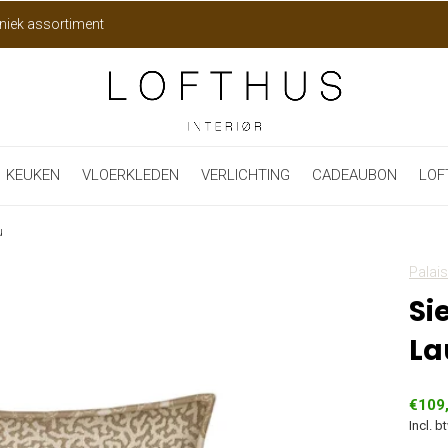
niek assortiment
KEUKEN
VLOERKLEDEN
VERLICHTING
CADEAUBON
LOF
u
Palais
Si
La
€109
Incl. b