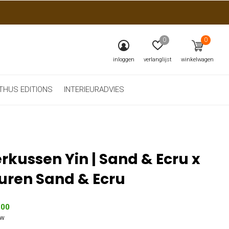
0
0
inloggen
verlanglijst
winkelwagen
THUS EDITIONS
INTERIEURADVIES
erkussen Yin | Sand & Ecru x
uren Sand & Ecru
,00
tw