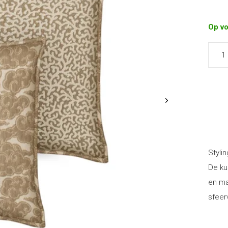
Op v
Stylin
De ku
en ma
sfeer