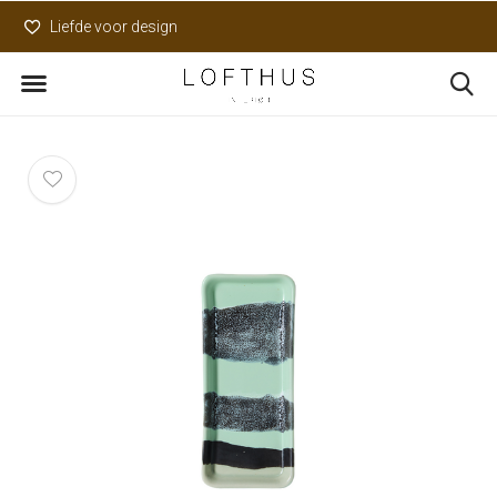
Liefde voor design
Uniek assortiment