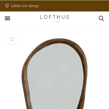
Liefde voor design
Uniek assortiment